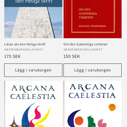
Läran om den Heliga skrift
Om den Gudomliga visheten
Säljare:
SWEDENBORGSÄLLSKAPET
Säljare:
SWEDENBORGSÄLLSKAPET
Ordinarie
175 SEK
Ordinarie
150 SEK
pris
pris
Lägg i varukorgen
Lägg i varukorgen