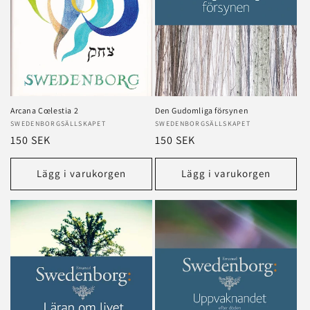
Arcana Cœlestia 2
Den Gudomliga försynen
Säljare:
SWEDENBORGSÄLLSKAPET
Säljare:
SWEDENBORGSÄLLSKAPET
Ordinarie
150 SEK
Ordinarie
150 SEK
pris
pris
Lägg i varukorgen
Lägg i varukorgen