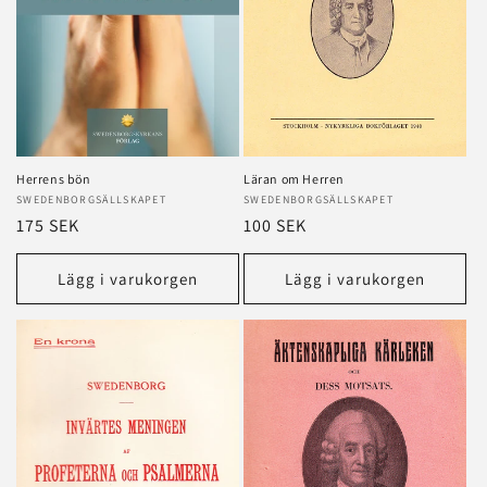
Herrens bön
Läran om Herren
Säljare:
SWEDENBORGSÄLLSKAPET
Säljare:
SWEDENBORGSÄLLSKAPET
Ordinarie
175 SEK
Ordinarie
100 SEK
pris
pris
Lägg i varukorgen
Lägg i varukorgen