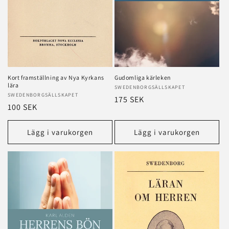
Kort framställning av Nya Kyrkans
Gudomliga kärleken
lära
Säljare:
SWEDENBORGSÄLLSKAPET
Säljare:
SWEDENBORGSÄLLSKAPET
Ordinarie
175 SEK
Ordinarie
100 SEK
pris
pris
Lägg i varukorgen
Lägg i varukorgen