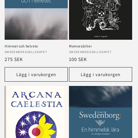
e
r
i
e
Himmel och helvete
Memorabilier
:
Säljare:
SWEDENBORGSÄLLSKAPET
Säljare:
SWEDENBORGSÄLLSKAPET
Ordinarie
275 SEK
Ordinarie
100 SEK
pris
pris
Lägg i varukorgen
Lägg i varukorgen