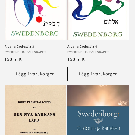
Arcana Cœlestia 3
Arcana Cœlestia 4
Säljare:
SWEDENBORGSÄLLSKAPET
Säljare:
SWEDENBORGSÄLLSKAPET
Ordinarie
150 SEK
Ordinarie
150 SEK
pris
pris
Lägg i varukorgen
Lägg i varukorgen