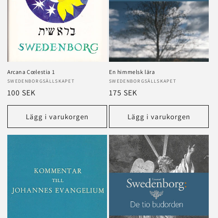
Arcana Cœlestia 1
En himmelsk lära
Säljare:
SWEDENBORGSÄLLSKAPET
Säljare:
SWEDENBORGSÄLLSKAPET
Ordinarie
100 SEK
Ordinarie
175 SEK
pris
pris
Lägg i varukorgen
Lägg i varukorgen