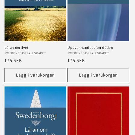
Läran om livet
Uppvaknandet efter döden
Säljare:
SWEDENBORGSÄLLSKAPET
Säljare:
SWEDENBORGSÄLLSKAPET
Ordinarie
175 SEK
Ordinarie
175 SEK
pris
pris
Lägg i varukorgen
Lägg i varukorgen