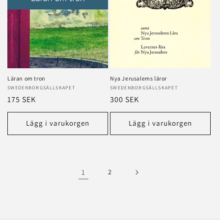
Läran om tron
Nya Jerusalems läror
Säljare:
SWEDENBORGSÄLLSKAPET
Säljare:
SWEDENBORGSÄLLSKAPET
Ordinarie
175 SEK
Ordinarie
300 SEK
pris
pris
Lägg i varukorgen
Lägg i varukorgen
1
2