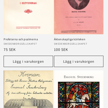
Profeterna och psalmerna
Äktenskapliga kärleken
Säljare:
SWEDENBORGSÄLLSKAPET
Säljare:
SWEDENBORGSÄLLSKAPET
Ordinarie
75 SEK
Ordinarie
100 SEK
pris
pris
Lägg i varukorgen
Lägg i varukorgen