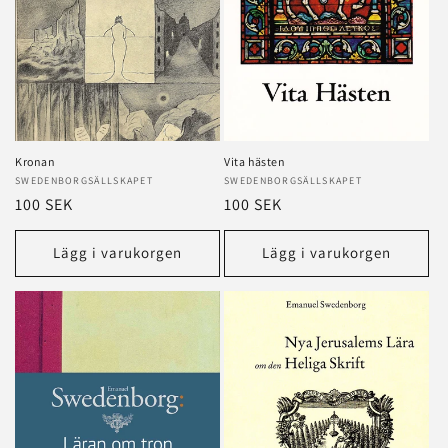
Kronan
Vita hästen
Säljare:
SWEDENBORGSÄLLSKAPET
Säljare:
SWEDENBORGSÄLLSKAPET
Ordinarie
100 SEK
Ordinarie
100 SEK
pris
pris
Lägg i varukorgen
Lägg i varukorgen