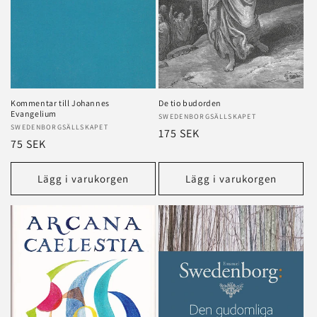
Kommentar till Johannes
De tio budorden
Evangelium
Säljare:
SWEDENBORGSÄLLSKAPET
Säljare:
SWEDENBORGSÄLLSKAPET
Ordinarie
175 SEK
Ordinarie
75 SEK
pris
pris
Lägg i varukorgen
Lägg i varukorgen